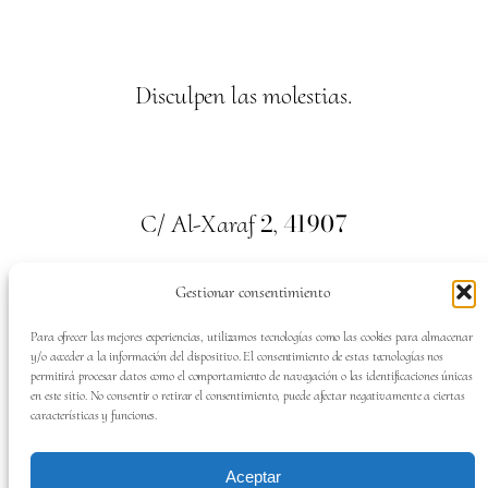
Disculpen las molestias.
2
41907
C/ Al-Xaraf
,
Valencina de la Concepción. Sevilla
Gestionar consentimiento
659
700
313
Tel:
Para ofrecer las mejores experiencias, utilizamos tecnologías como las cookies para almacenar
y/o acceder a la información del dispositivo. El consentimiento de estas tecnologías nos
permitirá procesar datos como el comportamiento de navegación o las identificaciones únicas
en este sitio. No consentir o retirar el consentimiento, puede afectar negativamente a ciertas
características y funciones.
SÍGUENOS EN:
Aceptar