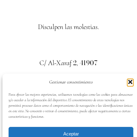
Disculpen las molestias.
2
41907
C/ Al-Xaraf
,
Valencina de la Concepción. Sevilla
Gestionar consentimiento
659
700
313
Tel:
Para ofrecer las mejores experiencias, utilizamos tecnologías como las cookies para almacenar
y/o acceder a la información del dispositivo. El consentimiento de estas tecnologías nos
permitirá procesar datos como el comportamiento de navegación o las identificaciones únicas
en este sitio. No consentir o retirar el consentimiento, puede afectar negativamente a ciertas
características y funciones.
SÍGUENOS EN:
Aceptar