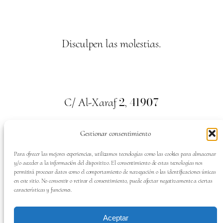
Disculpen las molestias.
2
41907
C/ Al-Xaraf
,
Valencina de la Concepción. Sevilla
Gestionar consentimiento
659
700
313
Tel:
Para ofrecer las mejores experiencias, utilizamos tecnologías como las cookies para almacenar
y/o acceder a la información del dispositivo. El consentimiento de estas tecnologías nos
permitirá procesar datos como el comportamiento de navegación o las identificaciones únicas
en este sitio. No consentir o retirar el consentimiento, puede afectar negativamente a ciertas
características y funciones.
SÍGUENOS EN:
Aceptar