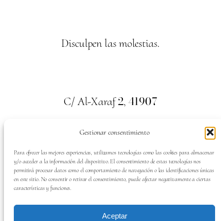
Disculpen las molestias.
2
41907
C/ Al-Xaraf
,
Valencina de la Concepción. Sevilla
Gestionar consentimiento
659
700
313
Tel:
Para ofrecer las mejores experiencias, utilizamos tecnologías como las cookies para almacenar
y/o acceder a la información del dispositivo. El consentimiento de estas tecnologías nos
permitirá procesar datos como el comportamiento de navegación o las identificaciones únicas
en este sitio. No consentir o retirar el consentimiento, puede afectar negativamente a ciertas
características y funciones.
SÍGUENOS EN:
Aceptar