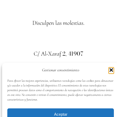
Disculpen las molestias.
2
41907
C/ Al-Xaraf
,
Valencina de la Concepción. Sevilla
Gestionar consentimiento
659
700
313
Tel:
Para ofrecer las mejores experiencias, utilizamos tecnologías como las cookies para almacenar
y/o acceder a la información del dispositivo. El consentimiento de estas tecnologías nos
permitirá procesar datos como el comportamiento de navegación o las identificaciones únicas
en este sitio. No consentir o retirar el consentimiento, puede afectar negativamente a ciertas
características y funciones.
SÍGUENOS EN:
Aceptar