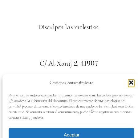
Disculpen las molestias.
2
41907
C/ Al-Xaraf
,
Valencina de la Concepción. Sevilla
Gestionar consentimiento
659
700
313
Tel:
Para ofrecer las mejores experiencias, utilizamos tecnologías como las cookies para almacenar
y/o acceder a la información del dispositivo. El consentimiento de estas tecnologías nos
permitirá procesar datos como el comportamiento de navegación o las identificaciones únicas
en este sitio. No consentir o retirar el consentimiento, puede afectar negativamente a ciertas
características y funciones.
SÍGUENOS EN:
Aceptar