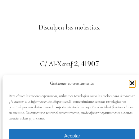
Disculpen las molestias.
2
41907
C/ Al-Xaraf
,
Valencina de la Concepción. Sevilla
Gestionar consentimiento
659
700
313
Tel:
Para ofrecer las mejores experiencias, utilizamos tecnologías como las cookies para almacenar
y/o acceder a la información del dispositivo. El consentimiento de estas tecnologías nos
permitirá procesar datos como el comportamiento de navegación o las identificaciones únicas
en este sitio. No consentir o retirar el consentimiento, puede afectar negativamente a ciertas
características y funciones.
SÍGUENOS EN:
Aceptar