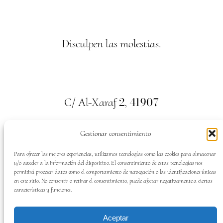
Disculpen las molestias.
2
41907
C/ Al-Xaraf
,
Valencina de la Concepción. Sevilla
Gestionar consentimiento
659
700
313
Tel:
Para ofrecer las mejores experiencias, utilizamos tecnologías como las cookies para almacenar
y/o acceder a la información del dispositivo. El consentimiento de estas tecnologías nos
permitirá procesar datos como el comportamiento de navegación o las identificaciones únicas
en este sitio. No consentir o retirar el consentimiento, puede afectar negativamente a ciertas
características y funciones.
SÍGUENOS EN:
Aceptar