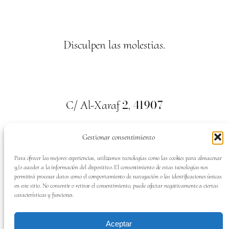
Disculpen las molestias.
2
41907
C/ Al-Xaraf
,
Valencina de la Concepción. Sevilla
Gestionar consentimiento
659
700
313
Tel:
Para ofrecer las mejores experiencias, utilizamos tecnologías como las cookies para almacenar
y/o acceder a la información del dispositivo. El consentimiento de estas tecnologías nos
permitirá procesar datos como el comportamiento de navegación o las identificaciones únicas
en este sitio. No consentir o retirar el consentimiento, puede afectar negativamente a ciertas
características y funciones.
SÍGUENOS EN:
Aceptar