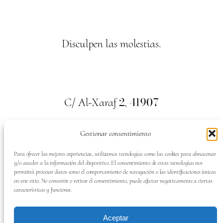
Disculpen las molestias.
2
41907
C/ Al-Xaraf
,
Valencina de la Concepción. Sevilla
Gestionar consentimiento
659
700
313
Tel:
Para ofrecer las mejores experiencias, utilizamos tecnologías como las cookies para almacenar
y/o acceder a la información del dispositivo. El consentimiento de estas tecnologías nos
permitirá procesar datos como el comportamiento de navegación o las identificaciones únicas
en este sitio. No consentir o retirar el consentimiento, puede afectar negativamente a ciertas
características y funciones.
SÍGUENOS EN:
Aceptar