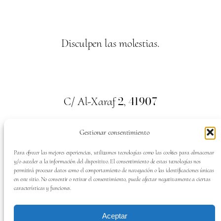
Disculpen las molestias.
2
41907
C/ Al-Xaraf
,
Valencina de la Concepción. Sevilla
Gestionar consentimiento
659
700
313
Tel:
Para ofrecer las mejores experiencias, utilizamos tecnologías como las cookies para almacenar
y/o acceder a la información del dispositivo. El consentimiento de estas tecnologías nos
permitirá procesar datos como el comportamiento de navegación o las identificaciones únicas
en este sitio. No consentir o retirar el consentimiento, puede afectar negativamente a ciertas
características y funciones.
SÍGUENOS EN:
Aceptar