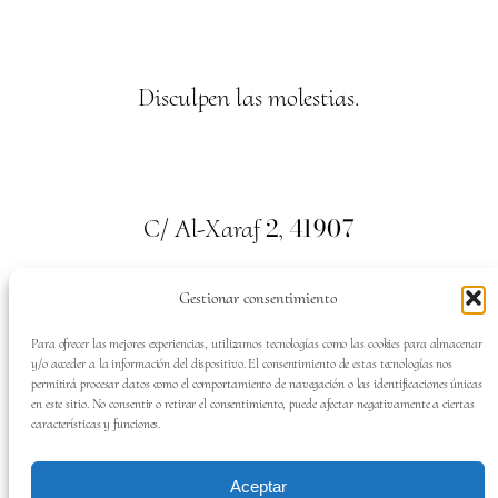
Disculpen las molestias.
2
41907
C/ Al-Xaraf
,
Valencina de la Concepción. Sevilla
Gestionar consentimiento
659
700
313
Tel:
Para ofrecer las mejores experiencias, utilizamos tecnologías como las cookies para almacenar
y/o acceder a la información del dispositivo. El consentimiento de estas tecnologías nos
permitirá procesar datos como el comportamiento de navegación o las identificaciones únicas
en este sitio. No consentir o retirar el consentimiento, puede afectar negativamente a ciertas
características y funciones.
SÍGUENOS EN:
Aceptar