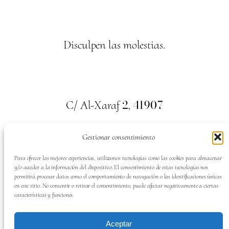
Disculpen las molestias.
2
41907
C/ Al-Xaraf
,
Valencina de la Concepción. Sevilla
Gestionar consentimiento
659
700
313
Tel:
Para ofrecer las mejores experiencias, utilizamos tecnologías como las cookies para almacenar
y/o acceder a la información del dispositivo. El consentimiento de estas tecnologías nos
permitirá procesar datos como el comportamiento de navegación o las identificaciones únicas
en este sitio. No consentir o retirar el consentimiento, puede afectar negativamente a ciertas
características y funciones.
SÍGUENOS EN:
Aceptar