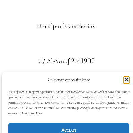
Disculpen las molestias.
2
41907
C/ Al-Xaraf
,
Valencina de la Concepción. Sevilla
Gestionar consentimiento
659
700
313
Tel:
Para ofrecer las mejores experiencias, utilizamos tecnologías como las cookies para almacenar
y/o acceder a la información del dispositivo. El consentimiento de estas tecnologías nos
permitirá procesar datos como el comportamiento de navegación o las identificaciones únicas
en este sitio. No consentir o retirar el consentimiento, puede afectar negativamente a ciertas
características y funciones.
SÍGUENOS EN:
Aceptar