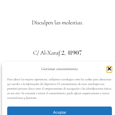
Disculpen las molestias.
2
41907
C/ Al-Xaraf
,
Valencina de la Concepción. Sevilla
Gestionar consentimiento
659
700
313
Tel:
Para ofrecer las mejores experiencias, utilizamos tecnologías como las cookies para almacenar
y/o acceder a la información del dispositivo. El consentimiento de estas tecnologías nos
permitirá procesar datos como el comportamiento de navegación o las identificaciones únicas
en este sitio. No consentir o retirar el consentimiento, puede afectar negativamente a ciertas
características y funciones.
SÍGUENOS EN:
Aceptar