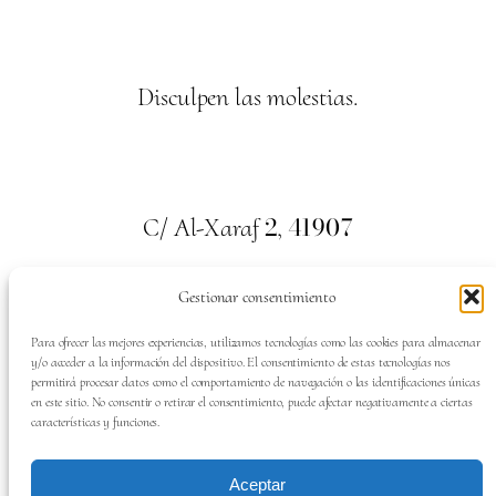
Disculpen las molestias.
2
41907
C/ Al-Xaraf
,
Valencina de la Concepción. Sevilla
Gestionar consentimiento
659
700
313
Tel:
Para ofrecer las mejores experiencias, utilizamos tecnologías como las cookies para almacenar
y/o acceder a la información del dispositivo. El consentimiento de estas tecnologías nos
permitirá procesar datos como el comportamiento de navegación o las identificaciones únicas
en este sitio. No consentir o retirar el consentimiento, puede afectar negativamente a ciertas
características y funciones.
SÍGUENOS EN:
Aceptar