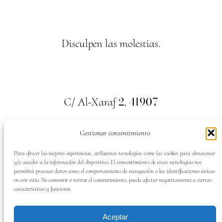
Disculpen las molestias.
2
41907
C/ Al-Xaraf
,
Valencina de la Concepción. Sevilla
Gestionar consentimiento
659
700
313
Tel:
Para ofrecer las mejores experiencias, utilizamos tecnologías como las cookies para almacenar
y/o acceder a la información del dispositivo. El consentimiento de estas tecnologías nos
permitirá procesar datos como el comportamiento de navegación o las identificaciones únicas
en este sitio. No consentir o retirar el consentimiento, puede afectar negativamente a ciertas
características y funciones.
SÍGUENOS EN:
Aceptar